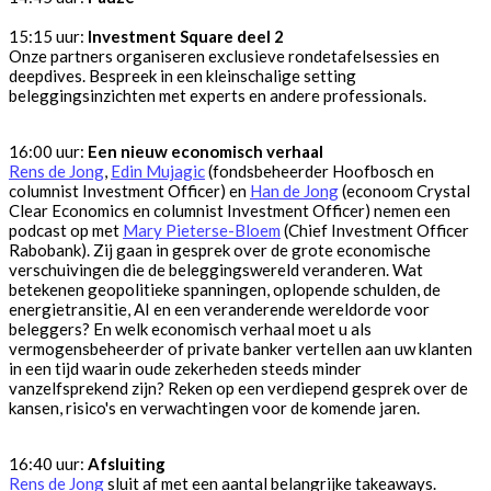
15:15 uur:
Investment Square deel 2
Onze partners organiseren exclusieve rondetafelsessies en
deepdives. Bespreek in een kleinschalige setting
beleggingsinzichten met experts en andere professionals.
16:00 uur:
Een nieuw economisch verhaal
Rens de Jong
,
Edin Mujagic
(fondsbeheerder Hoofbosch en
columnist Investment Officer) en
Han de Jong
(econoom Crystal
Clear Economics en columnist Investment Officer) nemen een
podcast op met
Mary Pieterse-Bloem
(Chief Investment Officer
Rabobank). Zij gaan in gesprek over de grote economische
verschuivingen die de beleggingswereld veranderen. Wat
betekenen geopolitieke spanningen, oplopende schulden, de
energietransitie, AI en een veranderende wereldorde voor
beleggers? En welk economisch verhaal moet u als
vermogensbeheerder of private banker vertellen aan uw klanten
in een tijd waarin oude zekerheden steeds minder
vanzelfsprekend zijn? Reken op een verdiepend gesprek over de
kansen, risico's en verwachtingen voor de komende jaren.
16:40 uur:
Afsluiting
Rens de Jong
sluit af met een aantal belangrijke takeaways.