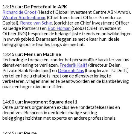
13:15 uur:
De Portefeuille-APK
Richard de Groot
(Head of Global Investment Centre ABN Amro),
Wouter Sturkenboom
, (Chief Investment Officer Providence
Capital),
Renco van Schie
, (oprichter en Chief Investment Officer
Valuedge Partners) en
Bob Homan
(Global Chief Investment
Officer ING) bespreken de belangrijkste trends en ontwikkelingen
in uw vakgebied. Daarnaast leggen ze met elkaar hun ideale
beleggingsportefeuilles langs de meetlat.
13:45 uur:
Mens en Machine
Technologie toepassen, zonder het persoonlijke karakter van uw
dienstverlening te verliezen.
Frederik Kalff
(directeur Delen
Private Bank Nederland) en
Deborah Nas
(hoogleraar TU Delft)
vertellen hoe u chatbots inzet om de dienstverlening te
verbeteren, vragen sneller te beantwoorden en de klantbeleving
naar een hoger niveau te tillen.
14:00 uur:
Investment Square deel 1
Onze partners organiseren exclusieve rondetafelsessies en
deepdives. Bespreek in een kleinschalige setting
beleggingsinzichten met experts en andere professionals.
14:45 uur:
Pauze