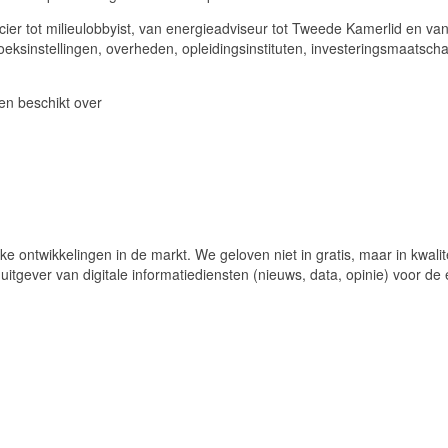
cier tot milieulobbyist, van energieadviseur tot Tweede Kamerlid en van
rzoeksinstellingen, overheden, opleidingsinstituten, investeringsmaatsc
en beschikt over
jke ontwikkelingen in de markt. We geloven niet in gratis, maar in kwa
 uitgever van digitale informatiediensten (nieuws, data, opinie) voor 