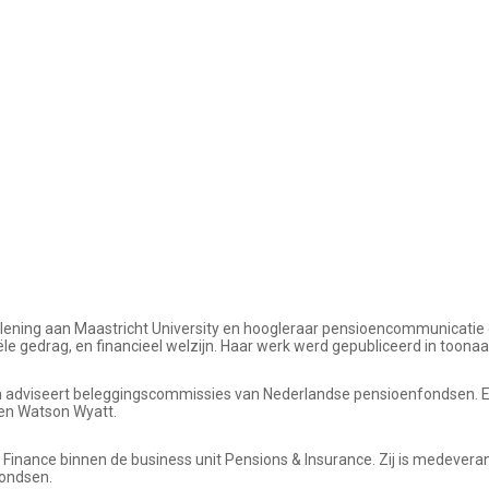
erlening aan Maastricht University en hoogleraar pensioencommunicatie en
e gedrag, en financieel welzijn. Haar werk werd gepubliceerd in toonaan
 en adviseert beleggingscommissies van Nederlandse pensioenfondsen. 
 en Watson Wyatt.
c Finance binnen de business unit Pensions & Insurance. Zij is medevera
fondsen.