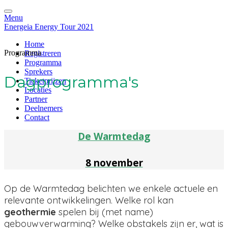
Menu
Energeia Energy Tour 2021
Home
Programma
Registreren
Programma
Sprekers
Dagprogramma's
Ticketprijzen
Locaties
Partner
Deelnemers
Contact
De Warmtedag
8 november
Op de Warmtedag belichten we enkele actuele en
relevante ontwikkelingen. Welke rol kan
geothermie
spelen bij (met name)
gebouwverwarming? Welke obstakels zijn er, wat is