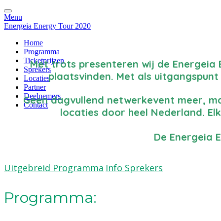
Menu
Energeia Energy Tour 2020
Home
Programma
Ticketprijzen
Met trots presenteren wij de Energeia 
Sprekers
plaatsvinden. Met als uitgangspunt
Locaties
Partner
Deelnemers
Geen dagvullend netwerkevent meer, maa
Contact
locaties door heel Nederland. El
De Energeia 
Uitgebreid Programma
Info Sprekers
Programma: