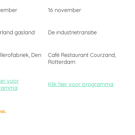
vember
16 november
rland gasland
De industrietransitie
lerofabriek, Den
Café Restaurant Courzand,
Rotterdam
hier voor
Klik hier voor programma
gramma
nt.