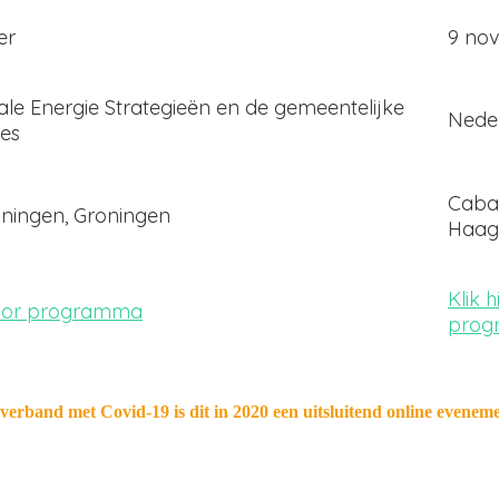
er
9 no
le Energie Strategieën en de gemeentelijke
Nede
ies
Cabal
ningen, Groningen
Haag
Klik 
 voor programma
pro
 verband met Covid-19 is dit in 2020 een uitsluitend online eveneme