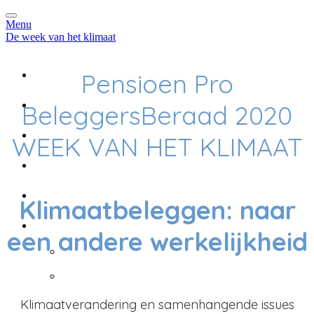
Menu
De week van het klimaat
Home
Pensioen Pro
Programma
BeleggersBeraad 2020
Sprekers
WEEK VAN HET KLIMAAT
Deelnemers
Uitzending gemist
Klimaatbeleggen: naar
Taal
een andere werkelijkheid
English
Nederlands
Klimaatverandering en samenhangende issues