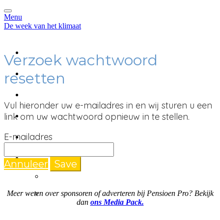
Menu
De week van het klimaat
Home
Verzoek wachtwoord
Programma
resetten
Sprekers
Vul hieronder uw e-mailadres in en wij sturen u een
Deelnemers
link om uw wachtwoord opnieuw in te stellen.
Uitzending gemist
E-mailadres
Taal
Annuleer
Save
English
Nederlands
Meer weten over sponsoren of adverteren bij Pensioen Pro? Bekijk
dan
ons Media Pack.