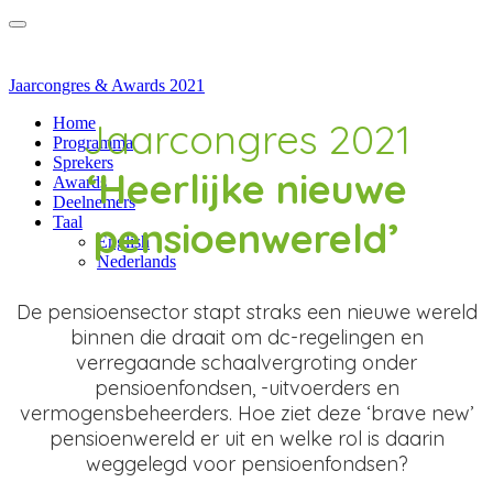
Menu
Jaarcongres & Awards 2021
Home
Jaarcongres 2021
Programma
Sprekers
‘Heerlijke nieuwe
Awards
Deelnemers
Taal
pensioenwereld’
English
Nederlands
De pensioensector stapt straks een nieuwe wereld
binnen die draait om dc-regelingen en
verregaande schaalvergroting onder
pensioenfondsen, -uitvoerders en
vermogensbeheerders. Hoe ziet deze ‘brave new’
pensioenwereld er uit en welke rol is daarin
weggelegd voor pensioenfondsen?