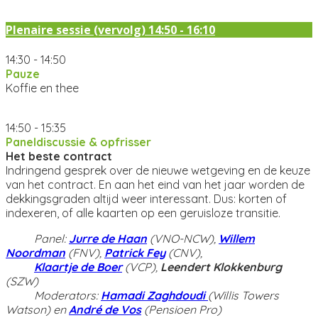
Plenaire sessie (vervolg) 14:50 - 16:10
14:30 - 14:50
Pauze
Koffie en thee
14:50 - 15:35
Paneldiscussie & opfrisser
Het beste contract
Indringend gesprek over de nieuwe wetgeving en de keuze
van het contract. En aan het eind van het jaar worden de
dekkingsgraden altijd weer interessant. Dus: korten of
indexeren, of alle kaarten op een geruisloze transitie.
Panel:
Jurre de Haan
(VNO-NCW),
Willem
Noordman
(FNV),
Patrick Fey
(CNV),
Klaartje de Boer
(VCP),
Leendert Klokkenburg
(SZW)
Moderators:
Hamadi Zaghdoudi
(Willis Towers
Watson) en
André de Vos
(Pensioen Pro)