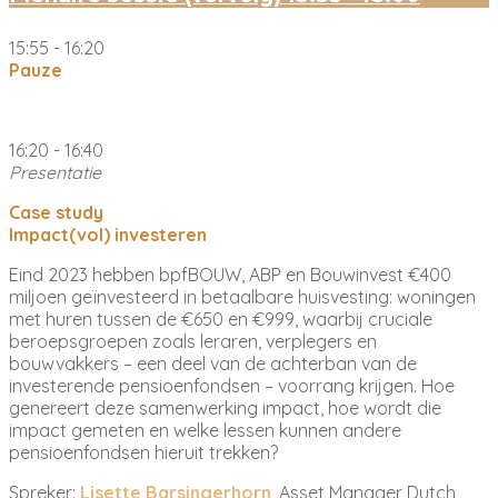
15:55 - 16:20
Pauze
16:20 - 16:40
Presentatie
Case study
Impact(vol) investeren
Eind 2023 hebben bpfBOUW, ABP en Bouwinvest €400
miljoen geïnvesteerd in betaalbare huisvesting: woningen
met huren tussen de €650 en €999, waarbij cruciale
beroepsgroepen zoals leraren, verplegers en
bouwvakkers – een deel van de achterban van de
investerende pensioenfondsen – voorrang krijgen. Hoe
genereert deze samenwerking impact, hoe wordt die
impact gemeten en welke lessen kunnen andere
pensioenfondsen hieruit trekken?
Spreker:
Lisette Barsingerhorn
, Asset Manager Dutch