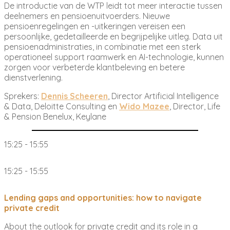
De introductie van de WTP leidt tot meer interactie tussen
deelnemers en pensioenuitvoerders. Nieuwe
pensioenregelingen en -uitkeringen vereisen een
persoonlijke, gedetailleerde en begrijpelijke uitleg. Data uit
pensioenadministraties, in combinatie met een sterk
operationeel support raamwerk en AI-technologie, kunnen
zorgen voor verbeterde klantbeleving en betere
dienstverlening.
Sprekers:
Dennis Scheeren
, Director Artificial Intelligence
& Data, Deloitte Consulting en
Wido Mazee
, Director, Life
& Pension Benelux, Keylane
15:25 - 15:55
15:25 - 15:55
Lending gaps and opportunities: how to navigate
private credit
About the outlook for private credit and its role in a