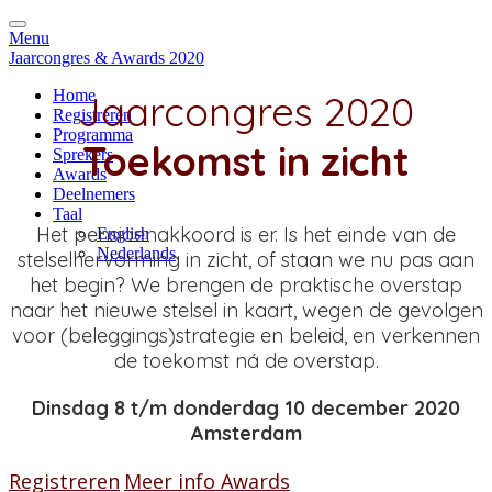
Menu
Jaarcongres & Awards 2020
Home
Jaarcongres 2020
Registreren
Programma
Toekomst in zicht
Sprekers
Awards
Deelnemers
Taal
Het pensioenakkoord is er. Is het einde van de
English
Nederlands
stelselhervorming in zicht, of staan we nu pas aan
het begin? We brengen de praktische overstap
naar het nieuwe stelsel in kaart, wegen de gevolgen
voor (beleggings)strategie en beleid, en verkennen
de toekomst ná de overstap.
Dinsdag 8 t/m donderdag 10 december 2020
Amsterdam
Registreren
Meer info Awards