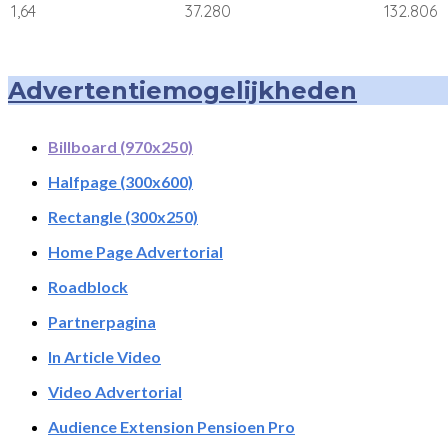
1,64
37.280
132.806
Advertentiemogelijkheden
Billboard (970x250)
Halfpage (300x600)
Rectangle (300x250)
Home Page Advertorial
Roadblock
Partnerpagina
In Article Video
Video Advertorial
Audience Extension Pensioen Pro