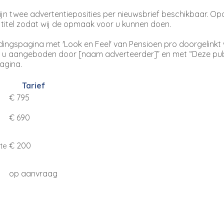
zijn twee advertentieposities per nieuwsbrief beschikbaar. O
n titel zodat wij de opmaak voor u kunnen doen.
dingspagina met 'Look en Feel' van Pensioen pro doorgelinkt
t u aangeboden door [naam adverteerder]” en met “Deze publi
agina.
Tarief
€ 795
€ 690
€ 200
te
op aanvraag