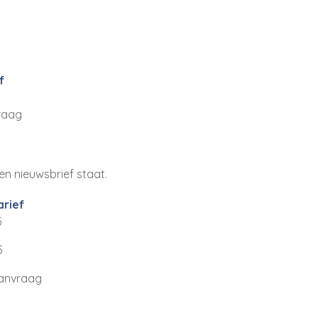
f
raag
n nieuwsbrief staat.
arief
5
5
anvraag